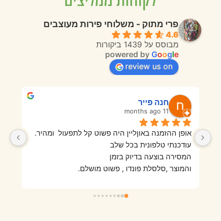
פרי מתוק - משלוחי פירות מעוצבים
4.6
מבוסס על 1439 ביקורות
powered by
G
o
o
g
l
e
review us on
חנה פייר
11 months ago
אופן ההזמנה באוןליין היה פשוט קל לתפעול  ומהיר.
בפעם הראשונה מאוד אהבנו היו פירות טריים ורעננים 
עודכנתי טלפונית בכל שלב
והמגש היה מזמין וטעים מאוד. בהזמנה השנייה מאוד 
המסירה בוצעה בדיוק בזמן
התאכזבנו מאיכות הפירות שהיו סמרטוטיים, לא היה 
והמוצר ,סלסלת פונדו , פשוט מושלם.