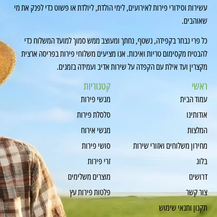
עשירות וסידורי פירות לאירועים, לימי הולדת, ליולדת או פשוט כדי לפנק את מי
שאוהבים.
כל פרי נבחר בקפידה, נשטף, נחתך ומעוצב ממש סמוך למועד המשלוח כדי
להבטיח מקסימום טריות ואיכות. אנו מציעים משלוחי פירות בפריסה ארצית
מקצרין ועד אילת עם הקפדה על שירות אדיב ועמידה בזמנים.
ראשי
קטגוריות
עמוד הבית
מגשי פירות
אודותינו
סלסלת פירות
המלצות
מגשי אירוח
מחירון משלוחים ואזורי שירות
סושי פירות
בלוג
זרי פירות
דרושים
מוצרים משלימים
צור קשר
פלטות פירות עץ
תקנון ותנאי שימוש