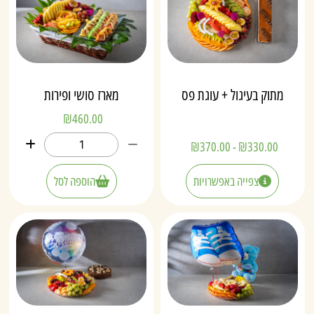
מתוק בעיגול + עוגת פס
מארז סושי ופירות
₪
460.00
₪
370.00
-
₪
330.00
צפייה באפשרויות
הוספה לסל