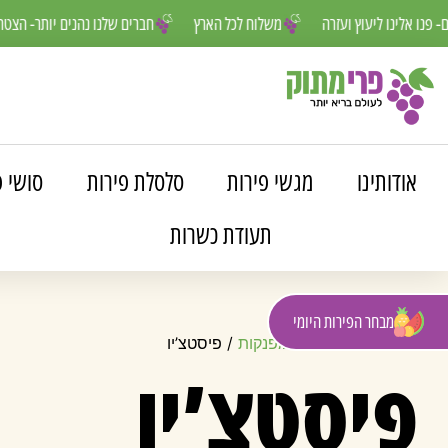
 למענכם- פנו אלינו ליעוץ ועזרה
משלוח לכל הארץ
חברים שלנו נהנים יו
אודותינו
מגשי פירות
סלסלת פירות
סושי פ
תעודת כשרות
מבחר הפירות היומי
עמוד הבית
/
עוגות מפנקות
/ פיסטצ’יו
פיסטצ’יו