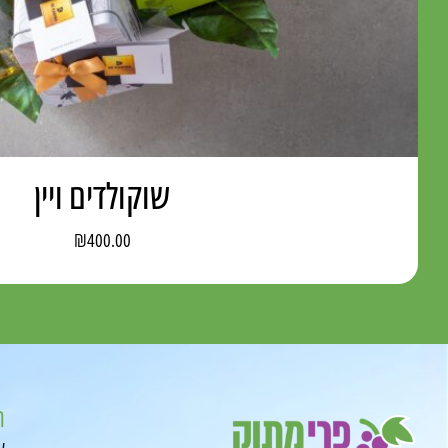
מתוק בעיגול 
00
-
₪
330.00
ר
ע