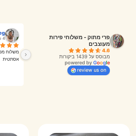
מאירה אריאל
y
פרי מתוק - משלוחי פירות
7 months ago
7 months ago
מעוצבים
4.6
המשלוח הגיע מהר, השליח היה אדיב, 
שרות מעולה תודה רבה
שירות מה
מבוסס על 1439 ביקורות
powered by
G
o
o
g
l
e
review us on