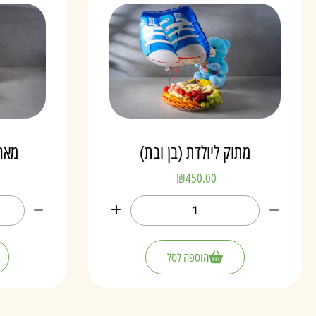
מתוק ליולדת (בן ובת)
מארז
₪
450.00
הוספה לסל