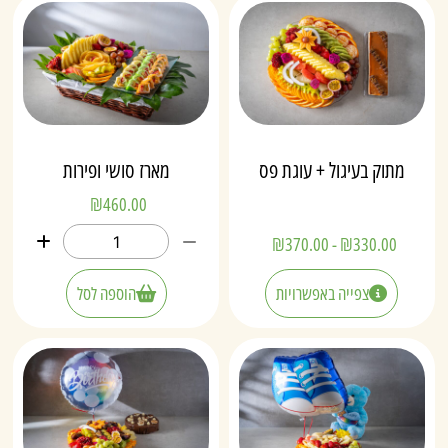
מתוק בעיגול + עוגת פס
מארז סושי ופירות
₪
460.00
₪
370.00
-
₪
330.00
צפייה באפשרויות
הוספה לסל