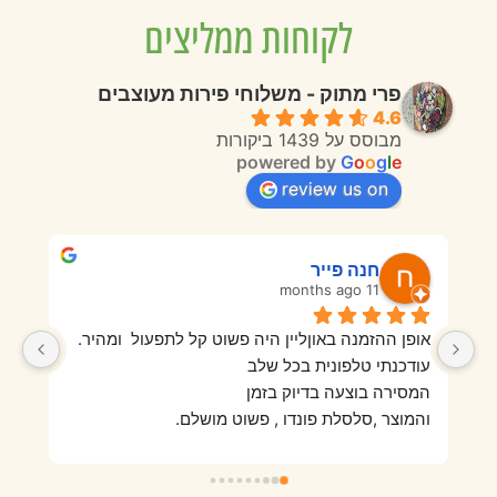
לקוחות ממליצים
פרי מתוק - משלוחי פירות מעוצבים
4.6
מבוסס על 1439 ביקורות
powered by
G
o
o
g
l
e
review us on
חנה פייר
11 months ago
אופן ההזמנה באוןליין היה פשוט קל לתפעול  ומהיר.
בפעם הראשונה מאוד אהבנו היו פירות טריים ורעננים 
עודכנתי טלפונית בכל שלב
והמגש היה מזמין וטעים מאוד. בהזמנה השנייה מאוד 
המסירה בוצעה בדיוק בזמן
התאכזבנו מאיכות הפירות שהיו סמרטוטיים, לא היה 
והמוצר ,סלסלת פונדו , פשוט מושלם.