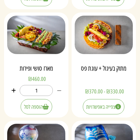
מתוק בעיגול + עוגת פס
מארז סושי ופירות
₪
460.00
₪
370.00
-
₪
330.00
צפייה באפשרויות
הוספה לסל