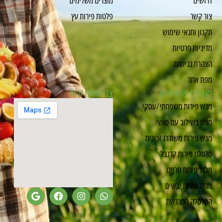
צור קשר
פלטות פירות עץ
תקנון ותנאי שימוש
מדיניות פרטיות
הצהרת נגישות
מפת אתר
מוצרים פופולריים
צרו איתנו קשר
מגש פירות משפחתי/עסקי
מגש בשילוב עם סושי
מגש פירות משודרג זכוכית
סלסלת פירות קרנבל
מגדל פירות טריים
מגדל פירות יבשים
הסלסלה המרגשת