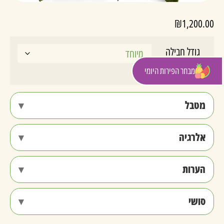
₪
1,200.00
גודל חבילה
מבחר הפירות היומי
נקה
מטבל
אלרגיה
הערות
סושי