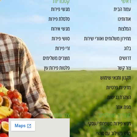
ראשי
קטגוריות
עמוד הבית
מגשי פירות
אודותינו
סלסלת פירות
המלצות
מגשי אירוח
מחירון משלוחים ואזורי שירות
סושי פירות
בלוג
זרי פירות
דרושים
מוצרים משלימים
צור קשר
פלטות פירות עץ
תקנון ותנאי שימוש
מדיניות פרטיות
הצהרת נגישות
מפת אתר
מוצרים פופולריים
צרו איתנו קשר
מגש פירות משפחתי/עסקי
מגש בשילוב עם סושי