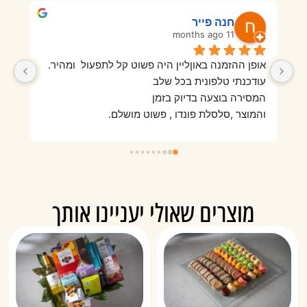
חנה פייר
11 months ago
אופן ההזמנה באוןליין היה פשוט קל לתפעול  ומהיר.
בפעם הראשונה מאוד אהבנו היו פירות טריים ורעננים 
עודכנתי טלפונית בכל שלב
והמגש היה מזמין וטעים מאוד. בהזמנה השנייה מאוד 
המסירה בוצעה בדיוק בזמן
התאכזבנו מאיכות הפירות שהיו סמרטוטיים, לא היה 
והמוצר ,סלסלת פונדו , פשוט מושלם.
מוצרים שאולי יעניינו אותך