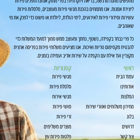
מחפשים מתנה מרגשת, בריאה ויוקרתית? בפרי מתוק אנחנו הופכים פירות
ליצירת אמנות. אנו מתמחים בהכנת מגשי פירות מעוצבים, סלסלות פירות
עשירות וסידורי פירות לאירועים, לימי הולדת, ליולדת או פשוט כדי לפנק את מי
שאוהבים.
כל פרי נבחר בקפידה, נשטף, נחתך ומעוצב ממש סמוך למועד המשלוח כדי
להבטיח מקסימום טריות ואיכות. אנו מציעים משלוחי פירות בפריסה ארצית
מקצרין ועד אילת עם הקפדה על שירות אדיב ועמידה בזמנים.
ראשי
קטגוריות
עמוד הבית
מגשי פירות
אודותינו
סלסלת פירות
המלצות
מגשי אירוח
מחירון משלוחים ואזורי שירות
סושי פירות
בלוג
זרי פירות
דרושים
מוצרים משלימים
צור קשר
פלטות פירות עץ