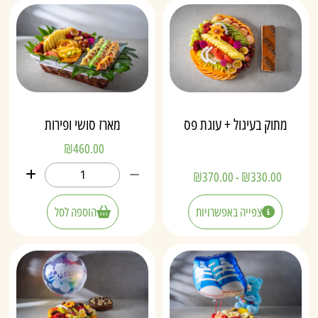
מתוק בעיגול + עוגת פס
מארז סושי ופירות
₪
460.00
₪
370.00
-
₪
330.00
צפייה באפשרויות
הוספה לסל