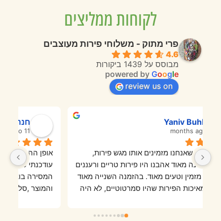
לקוחות ממליצים
פרי מתוק - משלוחי פירות מעוצבים
4.6
מבוסס על 1439 ביקורות
powered by
G
o
o
g
l
e
review us on
חנה פייר
11 months ago
אופן ההזמנה באוןליין היה פשוט קל לתפעול  ומהיר.
בפעם הראשונה מאוד אהבנו היו פירות טריים ורעננים 
עודכנתי טלפונית בכל שלב
והמגש היה מזמין וטעים מאוד. בהזמנה השנייה מאוד 
המסירה בוצעה בדיוק בזמן
התאכזבנו מאיכות הפירות שהיו סמרטוטיים, לא היה 
והמוצר ,סלסלת פונדו , פשוט מושלם.