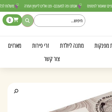
ם מטורפים שאסור לפספס
אנחנו פה למענכם- פנו אלינו ליעוץ ועזרה
משל
0
 מפנקות
מתנה ליולדת
זרי פירות
מארזים
צור קשר