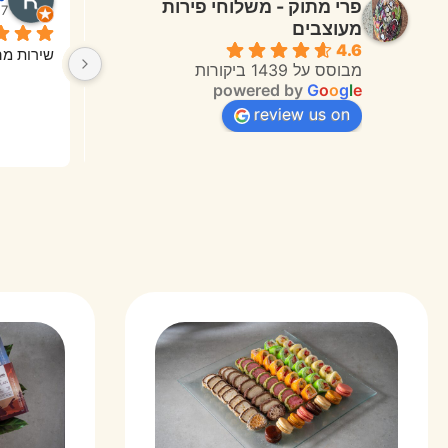
פרי מתוק - משלוחי פירות
7 months ago
7 months ago
מעוצבים
4.6
המשלוח הגיע מהר, השליח היה אדיב, 
שרות מעולה תודה רבה
שירות מה
מבוסס על 1439 ביקורות
powered by
G
o
o
g
l
e
review us on