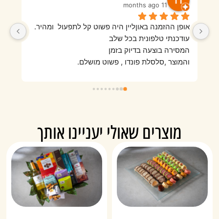
11 months ago
אופן ההזמנה באוןליין היה פשוט קל לתפעול  ומהיר.
בפעם הראשונה מאוד אהבנו היו פירות טריים ורעננים 
עודכנתי טלפונית בכל שלב
והמגש היה מזמין וטעים מאוד. בהזמנה השנייה מאוד 
המסירה בוצעה בדיוק בזמן
התאכזבנו מאיכות הפירות שהיו סמרטוטיים, לא היה 
והמוצר ,סלסלת פונדו , פשוט מושלם.
מוצרים שאולי יעניינו אותך