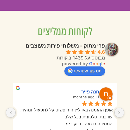
לקוחות ממליצים
פרי מתוק - משלוחי פירות מעוצבים
4.6
מבוסס על 1439 ביקורות
powered by
G
o
o
g
l
e
review us on
חנה פייר
11 months ago
אופן ההזמנה באוןליין היה פשוט קל לתפעול  ומהיר.
בפעם הראשונה מאוד אהבנו היו פירות טריים ורעננים 
עודכנתי טלפונית בכל שלב
והמגש היה מזמין וטעים מאוד. בהזמנה השנייה מאוד 
המסירה בוצעה בדיוק בזמן