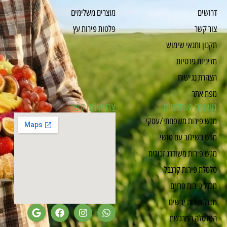
דרושים
מוצרים משלימים
צור קשר
פלטות פירות עץ
תקנון ותנאי שימוש
מדיניות פרטיות
הצהרת נגישות
מפת אתר
מוצרים פופולריים
צרו איתנו קשר
מגש פירות משפחתי/עסקי
מגש בשילוב עם סושי
מגש פירות משודרג זכוכית
סלסלת פירות קרנבל
מגדל פירות טריים
מגדל פירות יבשים
הסלסלה המרגשת