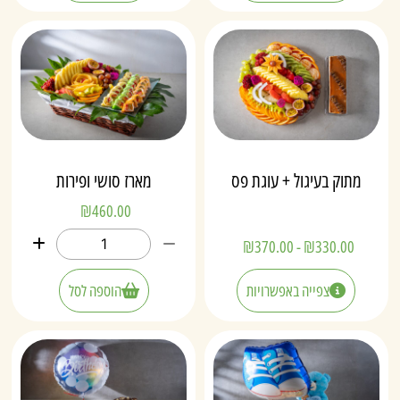
מתוק בעיגול + עוגת פס
מארז סושי ופירות
₪
460.00
₪
370.00
-
₪
330.00
צפייה באפשרויות
הוספה לסל