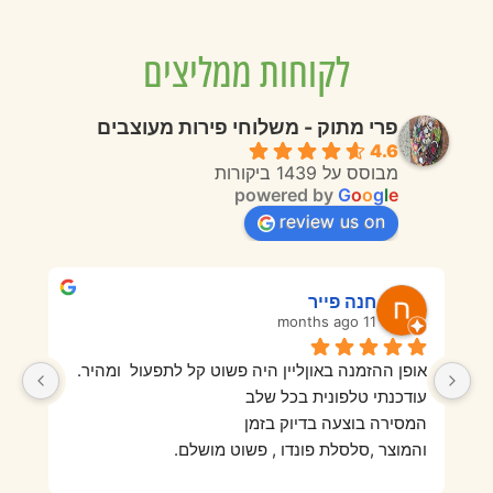
לקוחות ממליצים
פרי מתוק - משלוחי פירות מעוצבים
4.6
מבוסס על 1439 ביקורות
powered by
G
o
o
g
l
e
review us on
חנה פייר
11 months ago
אופן ההזמנה באוןליין היה פשוט קל לתפעול  ומהיר.
בפעם הראשונה מאוד אהבנו היו פירות טריים ורעננים 
עודכנתי טלפונית בכל שלב
והמגש היה מזמין וטעים מאוד. בהזמנה השנייה מאוד 
המסירה בוצעה בדיוק בזמן
התאכזבנו מאיכות הפירות שהיו סמרטוטיים, לא היה 
והמוצר ,סלסלת פונדו , פשוט מושלם.