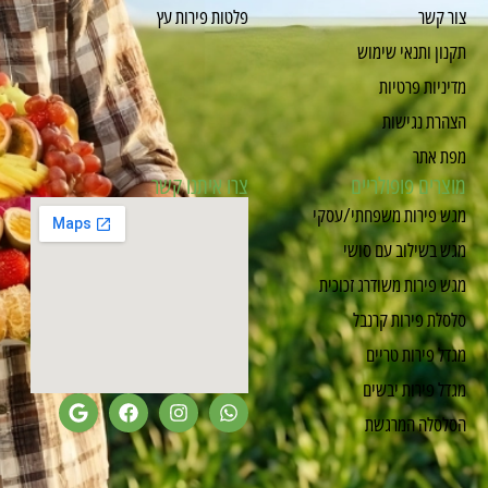
צור קשר
פלטות פירות עץ
תקנון ותנאי שימוש
מדיניות פרטיות
הצהרת נגישות
מפת אתר
מוצרים פופולריים
צרו איתנו קשר
מגש פירות משפחתי/עסקי
מגש בשילוב עם סושי
מגש פירות משודרג זכוכית
סלסלת פירות קרנבל
מגדל פירות טריים
מגדל פירות יבשים
הסלסלה המרגשת