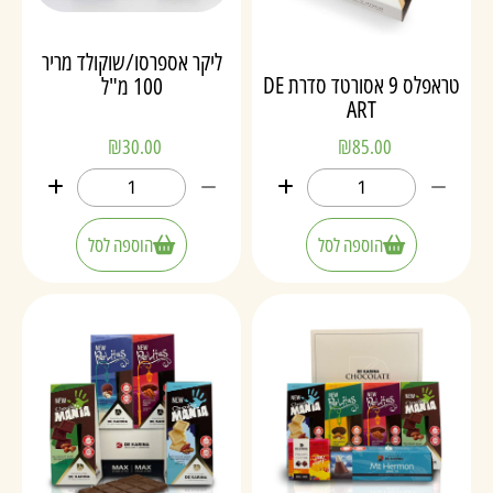
ליקר אספרסו/שוקולד מריר
טראפלס 9 אסורטד סדרת DE
100 מ"ל
ART
₪
30.00
₪
85.00
הוספה לסל
הוספה לסל