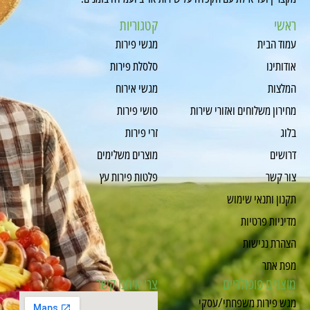
ראשי
קטגוריות
עמוד הבית
מגשי פירות
אודותינו
סלסלת פירות
המלצות
מגשי אירוח
מחירון משלוחים ואזורי שירות
סושי פירות
בלוג
זרי פירות
דרושים
מוצרים משלימים
צור קשר
פלטות פירות עץ
תקנון ותנאי שימוש
מדיניות פרטיות
הצהרת נגישות
מפת אתר
מוצרים פופולריים
צרו איתנו קשר
מגש פירות משפחתי/עסקי