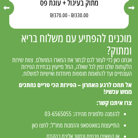
יגול + עוגת פס
מארז סושי
60.00
₪
370.00
-
₪
33
וכנים להפתיע עם משלוח בריא
מתוק?
נחנו כאן כדי לעזור לכם לבחור את המארז המושלם. צוות שירות
לקוחות שלנו זמין לכל שאלה, החל מייעוץ בבחירת הפירות
עונתיים ועד להתאמת תוספות מיוחדות ואישיות למשלוח.
ל תחכו לרגע האחרון – הפירות הכי טריים נחתכים
מש עכשיו!
רו איתנו קשר:
להזמנה טלפונית מהירה:
03-6565055
התייעצות בוואטסאפ והזמנות מחו”ל:
לחצו כאן
או השאירו פרטים ונחזור אליכם בהקדם