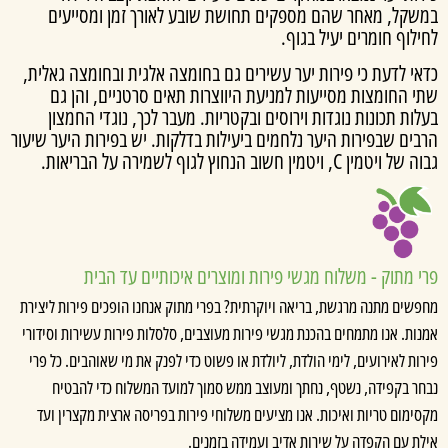
שקל, מאחר שהם מספקים תחושת שובע לאורך זמן ומסייעים
לוף חומרים יעיל בגוף.
י לדעת כי פירות יער עשירים גם בחומצה אלגית ובחומצה גאלית,
 החומצות מסייעות למניעת היווצרות תאים סרטניים, והן גם
ות תכונות נוגדות וירוסים ובקטריות. מעבר לכך, נוגדי החמצון
ים שבפירות היער נלחמים ביעילות בדלקות. יש בפירות היער שיעור
יטמין C, ויטמין חשוב הנחוץ לגוף לשמירה על הבריאות.
 מתוק - משלוח מגשי פירות ומוצרים איכותיים עד הבית
שים מתנה מרגשת, בריאה ויוקרתית? בפרי מתוק אנחנו הופכים פירות ליצירת
ות. אנו מתמחים בהכנת מגשי פירות מעוצבים, סלסלות פירות עשירות וסידורי
ות לאירועים, לימי הולדת, ליולדת או פשוט כדי לפנק את מי שאוהבים. כל פרי
ר בקפידה, נשטף, נחתך ומעוצב ממש סמוך למועד המשלוח כדי להבטיח
ימום טריות ואיכות. אנו מציעים משלוחי פירות בפריסה ארצית מקצרין ועד
ת עם הקפדה על שירות אדיב ועמידה בזמנים.