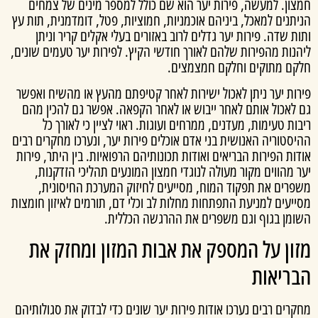
צון. למעשה, פירות יער הוא שם כולל למספר מינים של צמחים
תנים למאכל, ביניהם אוכמניות, חמוציות, פטל, דומדמנית, תות עץ
ת שדה. פירות יער גדלים לרוב באזורים בעלי אקלים קריר וניתן
נות מהפירות שלהם לאורך חודשי הקיץ. לפירות יער טעמים שונים,
קם מתוקים וחלקם חמצמצים.
רות יער ניתן לאכול ישירות לאחר קטיפתם מהעץ או מהשיח ואפשר
 לאכול אותם לאחר ייבוש או לאחר הקפאה. אפשר גם להכין מהם
ות טעימות, מעדנים, ממרחים ועוגות. ראוי לציין כי לאורך כל
סטוריה האנושית בני אדם אוכלים פירות יער, ונערכו מחקרים רבים
ות הפירות הבריאים ואודות תכונותיהם הרפואיות. בין היתר, פירות
 מהווים מקור מעולה לנוגדי חמצון המונעים תהליכי הזדקנות,
פרים את תפקוד המוח, מסייעים לחיזוק המערכת החיסונית,
יעים למניעת התפתחות מחלות לב וכלי דם, תורמים לאיזון חומצות
ומן בגוף וגם משפרים את ההרגשה הכללית.
ון על המספק את אבות המזון ומחזק את
ריאות
רים רבים נערכו אודות פירות יער שונים כדי לבדוק את סגולותיהם