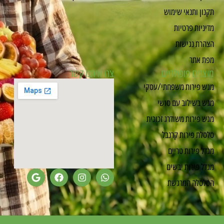
קנון ותנאי שימוש
דיניות פרטיות
צהרת נגישות
פת אתר
וצרים פופולריים
צרו איתנו קשר
גש פירות משפחתי/עסקי
גש בשילוב עם סושי
גש פירות משודרג זכוכית
לסלת פירות קרנבל
גדל פירות טריים
גדל פירות יבשים
סלסלה המרגשת