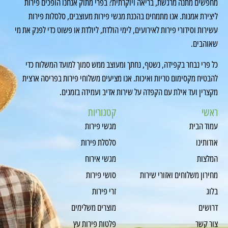
חפשים מתנה מרגשת, בריאה ויוקרתית? בפרי מתוק אנחנו הופכים פירות
יצירת אמנות. אנו מתמחים בהכנת מגשי פירות מעוצבים, סלסלות פירות
שירות וסידורי פירות לאירועים, לימי הולדת, ליולדת או פשוט כדי לפנק את מי
אוהבים.
ל פרי נבחר בקפידה, נשטף, נחתך ומעוצב ממש סמוך למועד המשלוח כדי
הבטיח מקסימום טריות ואיכות. אנו מציעים משלוחי פירות בפריסה ארצית
קצרין ועד אילת עם הקפדה על שירות אדיב ועמידה בזמנים.
אשי
קטגוריות
מוד הבית
מגשי פירות
ודותינו
סלסלת פירות
מלצות
מגשי אירוח
חירון משלוחים ואזורי שירות
סושי פירות
לוג
זרי פירות
רושים
מוצרים משלימים
ור קשר
פלטות פירות עץ