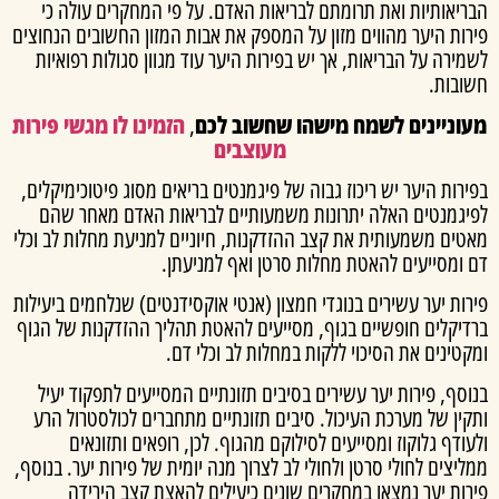
ריאותיות ואת תרומתם לבריאות האדם. על פי המחקרים עולה כי
רות היער מהווים מזון על המספק את אבות המזון החשובים הנחוצים
ירה על הבריאות, אך יש בפירות היער עוד מגוון סגולות רפואיות
ובות.
וניינים לשמח מישהו שחשוב לכם
,
הזמינו לו מגשי פירות
מעוצבים
רות היער יש ריכוז גבוה של פיגמנטים בריאים מסוג פיטוכימיקלים,
יגמנטים האלה יתרונות משמעותיים לבריאות האדם מאחר שהם
טים משמעותית את קצב ההזדקנות, חיוניים למניעת מחלות לב וכלי
 ומסייעים להאטת מחלות סרטן ואף למניעתן.
ות יער עשירים בנוגדי חמצון (אנטי אוקסידנטים) שנלחמים ביעילות
דיקלים חופשיים בגוף, מסייעים להאטת תהליך ההזדקנות של הגוף
טינים את הסיכוי ללקות במחלות לב וכלי דם.
סף, פירות יער עשירים בסיבים תזונתיים המסייעים לתפקוד יעיל
ין של מערכת העיכול. סיבים תזונתיים מתחברים לכולסטרול הרע
ודף גלוקוז ומסייעים לסילוקם מהגוף. לכן, רופאים ותזונאים
יצים לחולי סרטן ולחולי לב לצרוך מנה יומית של פירות יער. בנוסף,
ות יער נמצאו במחקרים שונים כיעילים להאצת קצב הירידה