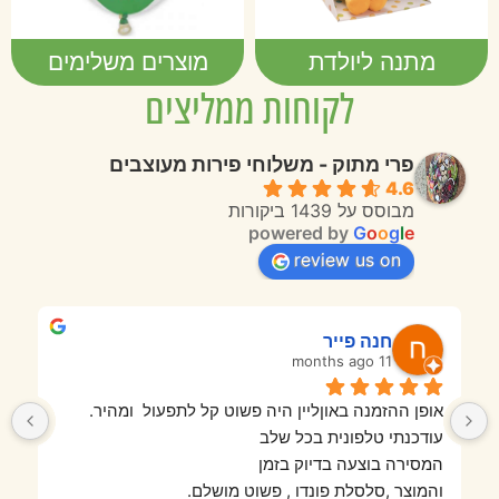
מתנה ליולדת
מוצרים משלימים
לקוחות ממליצים
פרי מתוק - משלוחי פירות מעוצבים
4.6
מבוסס על 1439 ביקורות
powered by
G
o
o
g
l
e
review us on
חנה פייר
11 months ago
אופן ההזמנה באוןליין היה פשוט קל לתפעול  ומהיר.
עודכנתי טלפונית בכל שלב
המסירה בוצעה בדיוק בזמן
והמוצר ,סלסלת פונדו , פשוט מושלם.