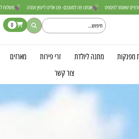
ים מטורפים שאסור לפספס
אנחנו פה למענכם- פנו אלינו ליעוץ ועזרה
מש
0
 מפנקות
מתנה ליולדת
זרי פירות
מארזים
צור קשר