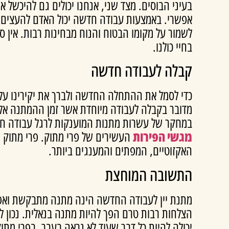
בעיני הבוסים. מצד שני, אנחנו יכולים גם להיכשל
אפשרי. באמצעות עבודה חדשה יכול האדם להעצים את
לשמור על מקומו הבטוח והנוח מבחינות רבות. אין ס
בחיי כולנו.
קבלה לעבודה חדשה
כדי לסמל את ההתחלה החדשה ולברך את יקירינו על
מדובר בקבלה לעבודה מיוחדת אשר זמן ההמתנה אליה 
במחקר של עשרות מתנות המוענקות לרגל עבודה ח
מגשי הפירות
העשירים של פרי מתוק. פרי מתוק 
ולדים ויין
מתוק בעיגול +
האקזוטיים, המפתים והמענגים ביותר.
התשובה המוחצת
.00
-
₪
330.00
₪
400.00
מתנת יין לעבודה החדשה הינה מתנה מתבקשת ואפיל
הצלחות רבות טרם הפך להיות מתנה בנאלית. נכון 
יכולה להיות כל דבר שעוד לא נראה בעבר. בפרי 