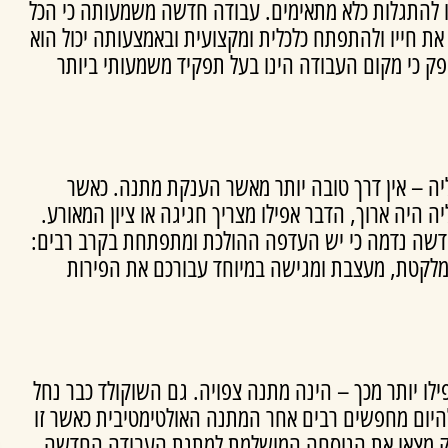
 או להתגלות כלא מתאימים. עבודה חדשה משמעותה כי הכל
 חייו ולהתפתח כלכלית ומקצועית ובאמצעותה יכול הוא
פק כי מקום העבודה הינו בעל תפקיד משמעותי ביותר
יה – אין דרך טובה יותר מאשר הענקת מתנה. כאשר
היה ארוך, הדבר אפילו מצריך חגיגה או ציון המאורע.
דשה נדמה כי יש העדפה ההולכת ומתפתחת בקרב רבים:
מלקטת, מעצבת ומגישה במיוחד עבורכם את הפירות
 עוגת פס
מארז סושי ופירות
₪
460.00
₪
370
ו יותר מכך – הינה מתנה צפויה. גם השוקולד כבר נחל
להיום מחפשים רבים אחר המתנה האולטימטיבית כאשר זו
מתוק מצאו את הנוסחה המושלמת למתנת העבודה החדשה