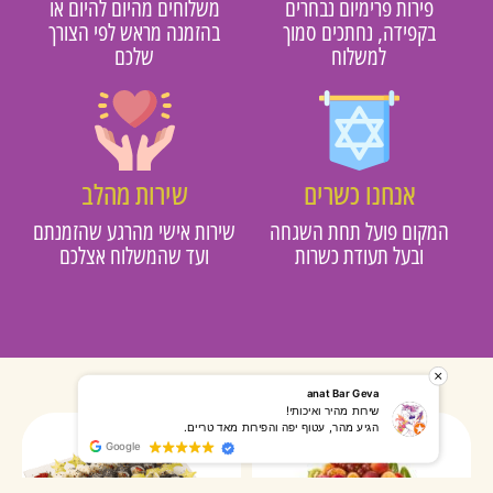
פירות פרימיום נבחרים
משלוחים מהיום להיום או
בקפידה, נחתכים סמוך
בהזמנה מראש לפי הצורך
למשלוח
שלכם
אנחנו כשרים
שירות מהלב
מקום פועל תחת השגחה
שירות אישי מהרגע שהזמנתם
ובעל תעודת כשרות
ועד שהמשלוח אצלכם
רותי אליאס
מאירה אר
המשלוח הגיע מהר, השליח היה אדיב, התקשר לפני שהגיע
שרות מעו
Google