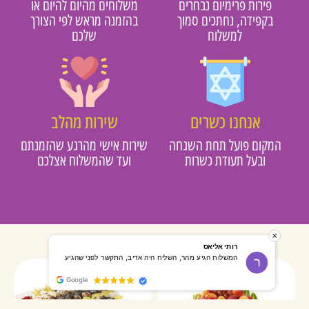
פירות פרימיום נבחרים
משלוחים מהיום להיום או
בקפידה, נחתכים סמוך
בהזמנה מראש לפי הצורך
למשלוח
שלכם
אנחנו כשרים
שירות מהלב
מקום פועל תחת השגחה
שירות אישי מהרגע שהזמנתם
ובעל תעודת כשרות
ועד שהמשלוח אצלכם
רותי אליאס
מאירה אר
המשלוח הגיע מהר, השליח היה אדיב, התקשר לפני שהגיע
שרות מעו
Google