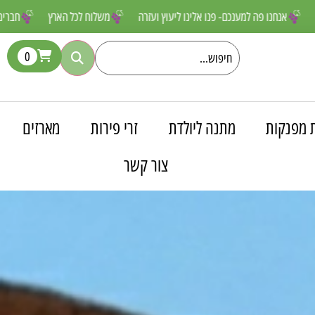
 שאסור לפספס
אנחנו פה למענכם- פנו אלינו ליעוץ ועזרה
משלוח לכל הא
0
 מפנקות
מתנה ליולדת
זרי פירות
מארזים
צור קשר