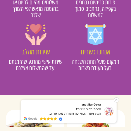
פירות פרימיום נבחרים
משלוחים מהיום להיום או
בקפידה, נחתכים סמוך
בהזמנה מראש לפי הצורך
למשלוח
שלכם
אנחנו כשרים
שירות מהלב
מקום פועל תחת השגחה
שירות אישי מהרגע שהזמנתם
ובעל תעודת כשרות
ועד שהמשלוח אצלכם
רותי אליאס
מאירה אר
המשלוח הגיע מהר, השליח היה אדיב, התקשר לפני שהגיע
שרות מעו
Google