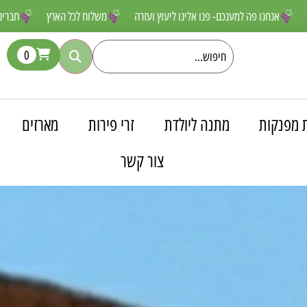
 שאסור לפספס
אנחנו פה למענכם- פנו אלינו ליעוץ ועזרה
משלוח לכל הא
0
 מפנקות
מתנה ליולדת
זרי פירות
מארזים
צור קשר