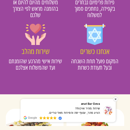
פירות פרימיום נבחרים
משלוחים מהיום להיום או
בקפידה, נחתכים סמוך
בהזמנה מראש לפי הצורך
למשלוח
שלכם
אנחנו כשרים
שירות מהלב
מקום פועל תחת השגחה
שירות אישי מהרגע שהזמנתם
ובעל תעודת כשרות
ועד שהמשלוח אצלכם
רותי אליאס
מאירה אר
המשלוח הגיע מהר, השליח היה אדיב, התקשר לפני שהגיע
שרות מעו
Google