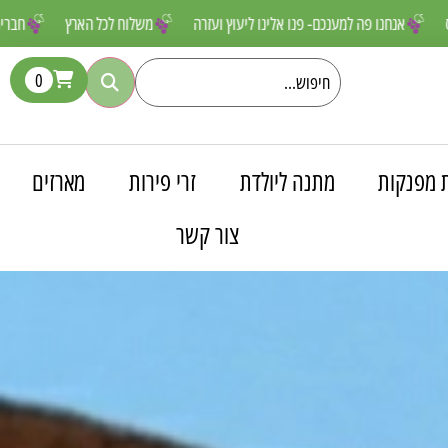
ם שאסור לפספס
אנחנו פה למענכם- פנו אלינו ליעוץ ועזרה
משלוח לכל הא
0
 מפנקות
מתנה ליולדת
זרי פירות
מארזים
צור קשר