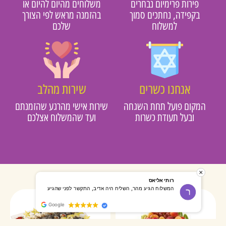
פירות פרימיום נבחרים
משלוחים מהיום להיום או
בקפידה, נחתכים סמוך
בהזמנה מראש לפי הצורך
למשלוח
שלכם
אנחנו כשרים
שירות מהלב
מקום פועל תחת השגחה
שירות אישי מהרגע שהזמנתם
ובעל תעודת כשרות
ועד שהמשלוח אצלכם
רותי אליאס
מאירה אר
המשלוח הגיע מהר, השליח היה אדיב, התקשר לפני שהגיע
שרות מעו
Google