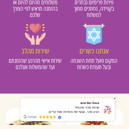
פירות פרימיום נבחרים
משלוחים מהיום להיום או
בקפידה, נחתכים סמוך
בהזמנה מראש לפי הצורך
למשלוח
שלכם
אנחנו כשרים
שירות מהלב
מקום פועל תחת השגחה
שירות אישי מהרגע שהזמנתם
ובעל תעודת כשרות
ועד שהמשלוח אצלכם
רותי אליאס
מאירה אר
המשלוח הגיע מהר, השליח היה אדיב, התקשר לפני שהגיע
שרות מעו
Google