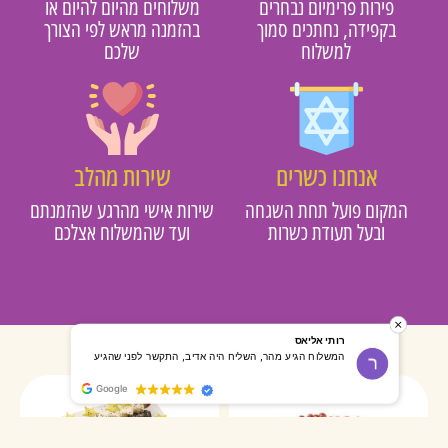
פירות פרימיום נבחרים
משלוחים מהיום להיום או
בקפידה, נחתכים סמוך
בהזמנה מראש לפי הצורך
למשלוח
שלכם
אנחנו כשרים
שירות מהלב
מקום פועל תחת השגחה
שירות אישי מהרגע שהזמנתם
ובעל תעודת כשרות
ועד שהמשלוח אצלכם
רותי אליאס
מאירה אר
המשלוח הגיע מהר, השליח היה אדיב, התקשר לפני שהגיע
שרות מעו
Google