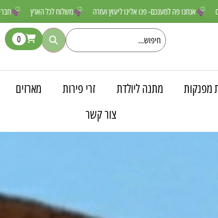
 שאסור לפספס
אנחנו פה למענכם- פנו אלינו ליעוץ ועזרה
משלוח לכל הא
0
 מפנקות
מתנה ליולדת
זרי פירות
מארזים
צור קשר