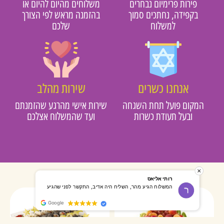
פירות פרימיום נבחרים
משלוחים מהיום להיום או
בקפידה, נחתכים סמוך
בהזמנה מראש לפי הצורך
למשלוח
שלכם
אנחנו כשרים
שירות מהלב
מקום פועל תחת השגחה
שירות אישי מהרגע שהזמנתם
ובעל תעודת כשרות
ועד שהמשלוח אצלכם
רותי אליאס
מאירה אר
המשלוח הגיע מהר, השליח היה אדיב, התקשר לפני שהגיע
שרות מעו
Google