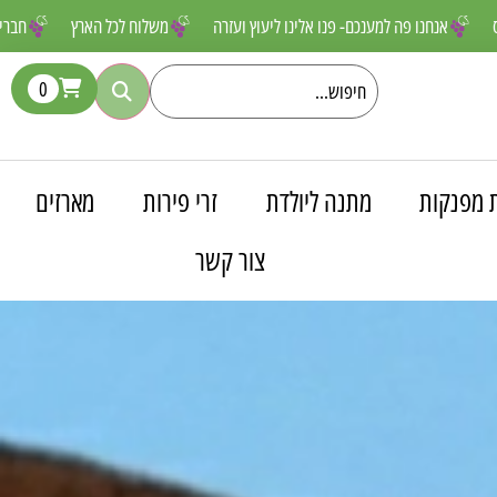
ים שאסור לפספס
אנחנו פה למענכם- פנו אלינו ליעוץ ועזרה
משלוח לכל 
0
 מפנקות
מתנה ליולדת
זרי פירות
מארזים
צור קשר