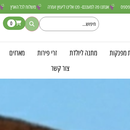
מטורפים שאסור לפספס
אנחנו פה למענכם- פנו אלינו ליעוץ ועזרה
משלו
0
 מפנקות
מתנה ליולדת
זרי פירות
מארזים
צור קשר