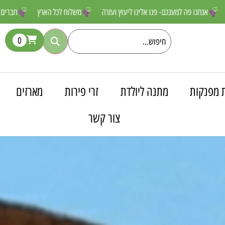
שאסור לפספס
אנחנו פה למענכם- פנו אלינו ליעוץ ועזרה
משלוח לכל האר
0
 מפנקות
מתנה ליולדת
זרי פירות
מארזים
צור קשר