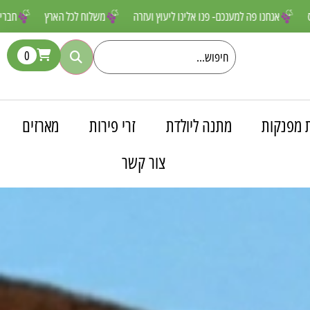
ם שאסור לפספס
אנחנו פה למענכם- פנו אלינו ליעוץ ועזרה
משלוח לכל ה
0
 מפנקות
מתנה ליולדת
זרי פירות
מארזים
צור קשר