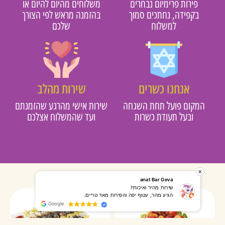
פירות פרימיום נבחרים
משלוחים מהיום להיום או
בקפידה, נחתכים סמוך
בהזמנה מראש לפי הצורך
למשלוח
שלכם
אנחנו כשרים
שירות מהלב
מקום פועל תחת השגחה
שירות אישי מהרגע שהזמנתם
ובעל תעודת כשרות
ועד שהמשלוח אצלכם
רותי אליאס
מאירה אר
המשלוח הגיע מהר, השליח היה אדיב, התקשר לפני שהגיע
שרות מעו
Google