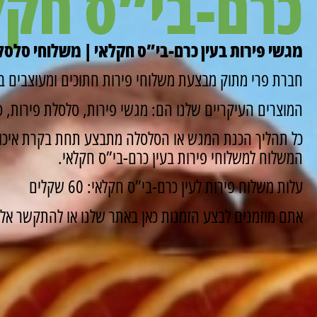
כרם-בי”ס חקל
מגשי פירות בעין כרם-בי”ס חקלאי | משלוחי סלסלת
חברת פרי מתוק מבצעת משלוחי פירות חתוכים ומעוצבים במ
המוצרים העיקריים שלנו הם: מגשי פירות, סלסלת פירות, סו
כל תהליך הכנת המגש או הסלסלה מתבצע תחת בקרת איכות
המשלוח למשלוחי פירות בעין כרם-בי”ס חקלאי.
עלות משלוח פירות לעין כרם-בי”ס חקלאי: 60 שקלים
אתם מוזמנים לבצע הזמנות כאן באתר שלנו או להתקשר אלינו ונשמח 