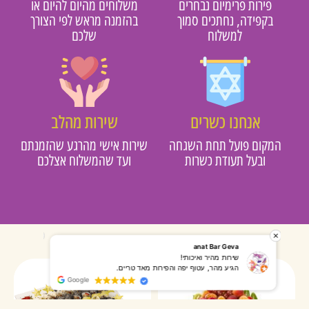
פירות פרימיום נבחרים
משלוחים מהיום להיום או
בקפידה, נחתכים סמוך
בהזמנה מראש לפי הצורך
למשלוח
שלכם
אנחנו כשרים
שירות מהלב
מקום פועל תחת השגחה
שירות אישי מהרגע שהזמנתם
ובעל תעודת כשרות
ועד שהמשלוח אצלכם
רותי אליאס
מאירה אר
המשלוח הגיע מהר, השליח היה אדיב, התקשר לפני שהגיע
שרות מעו
Google