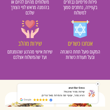
פירות פרימיום נבחרים
משלוחים מהיום להיום או
בקפידה, נחתכים סמוך
בהזמנה מראש לפי הצורך
למשלוח
שלכם
אנחנו כשרים
שירות מהלב
מקום פועל תחת השגחה
שירות אישי מהרגע שהזמנתם
ובעל תעודת כשרות
ועד שהמשלוח אצלכם
רותי אליאס
מאירה אר
המשלוח הגיע מהר, השליח היה אדיב, התקשר לפני שהגיע
שרות מעו
Google