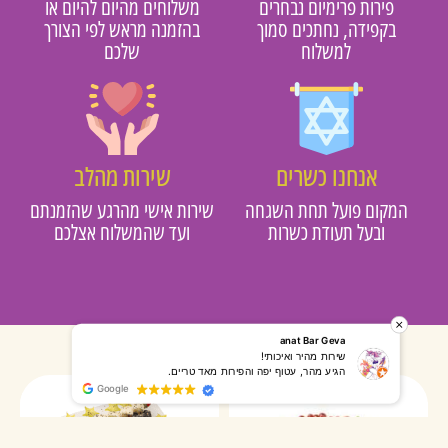
פירות פרימיום נבחרים
משלוחים מהיום להיום או
בקפידה, נחתכים סמוך
בהזמנה מראש לפי הצורך
למשלוח
שלכם
אנחנו כשרים
שירות מהלב
המקום פועל תחת השגחה
שירות אישי מהרגע שהזמנתם
ובעל תעודת כשרות
ועד שהמשלוח אצלכם
רותי אליאס
מאירה אר
המשלוח הגיע מהר, השליח היה אדיב, התקשר לפני שהגיע
שרות מעו
Google