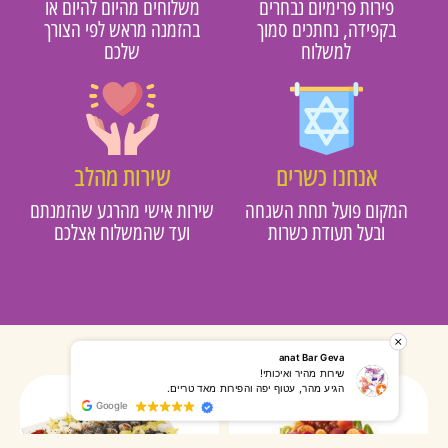
פירות פרימיום נבחרים
משלוחים מהיום להיום או
בקפידה, נחתכים סמוך
בהזמנה מראש לפי הצורך
למשלוח
שלכם
אנחנו כשרים
שירות מהלב
מקום פועל תחת השגחה
שירות אישי מהרגע שהזמנתם
ובעל תעודת כשרות
ועד שהמשלוח אצלכם
רותי אליאס
מאירה אר
המשלוח הגיע מהר, השליח היה אדיב, התקשר לפני שהגיע
שרות מעו
Google