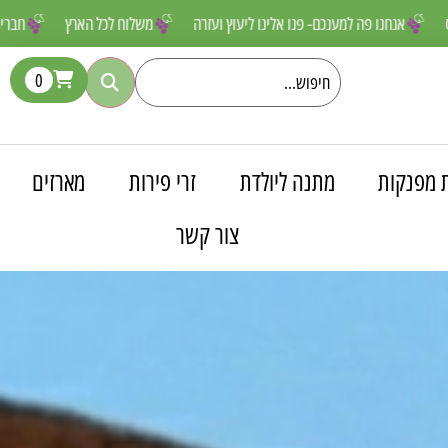
 שאסור לפספס
אנחנו פה למענכם- פנו אלינו ליעוץ ועזרה
משלוח לכל הא
0
 מפנקות
מתנה ליולדת
זרי פירות
מארזים
צור קשר