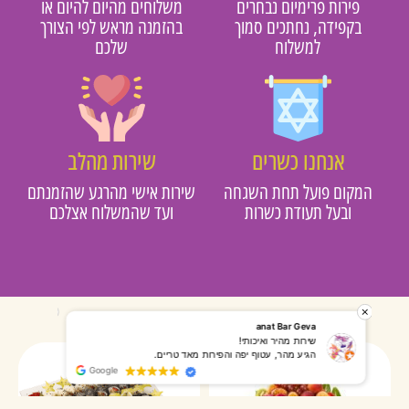
פירות פרימיום נבחרים
משלוחים מהיום להיום או
בקפידה, נחתכים סמוך
בהזמנה מראש לפי הצורך
למשלוח
שלכם
אנחנו כשרים
שירות מהלב
מקום פועל תחת השגחה
שירות אישי מהרגע שהזמנתם
ובעל תעודת כשרות
ועד שהמשלוח אצלכם
רותי אליאס
מאירה אר
המשלוח הגיע מהר, השליח היה אדיב, התקשר לפני שהגיע
שרות מעו
Google