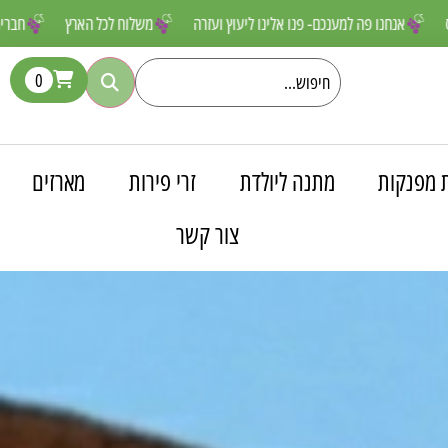
 שאסור לפספס
אנחנו פה למענכם- פנו אלינו ליעוץ ועזרה
משלוח לכל הא
0
 מפנקות
מתנה ליולדת
זרי פירות
מארזים
צור קשר