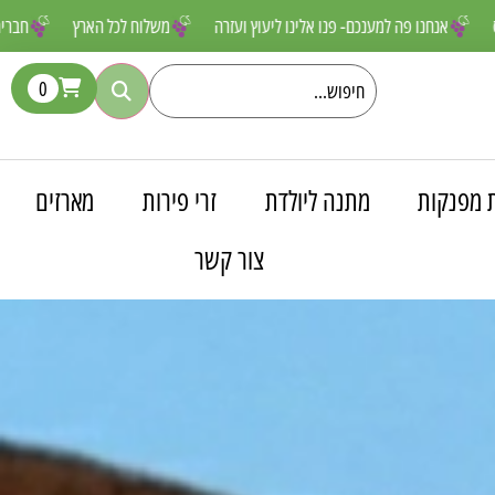
ם שאסור לפספס
אנחנו פה למענכם- פנו אלינו ליעוץ ועזרה
משלוח לכל הא
0
 מפנקות
מתנה ליולדת
זרי פירות
מארזים
צור קשר