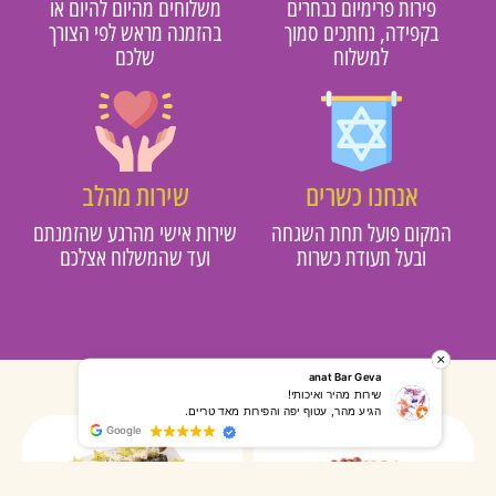
פירות פרימיום נבחרים
משלוחים מהיום להיום או
בקפידה, נחתכים סמוך
בהזמנה מראש לפי הצורך
למשלוח
שלכם
אנחנו כשרים
שירות מהלב
מקום פועל תחת השגחה
שירות אישי מהרגע שהזמנתם
ובעל תעודת כשרות
ועד שהמשלוח אצלכם
רותי אליאס
מאירה אר
המשלוח הגיע מהר, השליח היה אדיב, התקשר לפני שהגיע
שרות מעו
Google