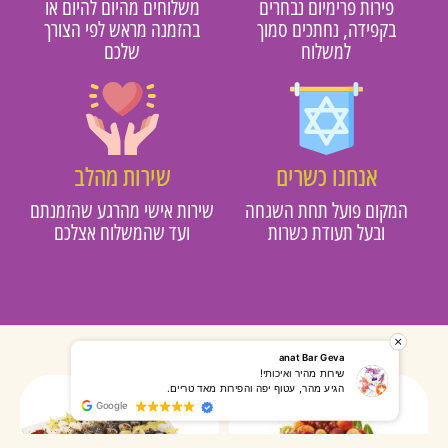
פירות פרימיום נבחרים
משלוחים מהיום להיום או
בקפידה, נחתכים סמוך
בהזמנה מראש לפי הצורך
למשלוח
שלכם
אנחנו כשרים
שירות מהלב
מקום פועל תחת השגחה
שירות אישי מהרגע שהזמנתם
ובעל תעודת כשרות
ועד שהמשלוח אצלכם
רותי אליאס
מאירה אר
המשלוח הגיע מהר, השליח היה אדיב, התקשר לפני שהגיע
שרות מעו
Google