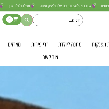
ורפים שאסור לפספס
אנחנו פה למענכם- פנו אלינו ליעוץ ועזרה
משלוח ל
0
 מפנקות
מתנה ליולדת
זרי פירות
מארזים
צור קשר