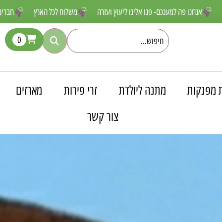
ם שאסור לפספס
אנחנו פה למענכם- פנו אלינו ליעוץ ועזרה
משלוח לכל הא
0
 מפנקות
מתנה ליולדת
זרי פירות
מארזים
צור קשר