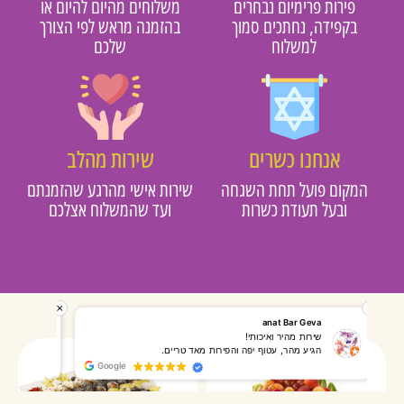
פירות פרימיום נבחרים
משלוחים מהיום להיום או
בקפידה, נחתכים סמוך
בהזמנה מראש לפי הצורך
למשלוח
שלכם
אנחנו כשרים
שירות מהלב
מקום פועל תחת השגחה
שירות אישי מהרגע שהזמנתם
ובעל תעודת כשרות
ועד שהמשלוח אצלכם
רותי אליאס
מאירה אר
המשלוח הגיע מהר, השליח היה אדיב, התקשר לפני שהגיע
שרות מעו
Google