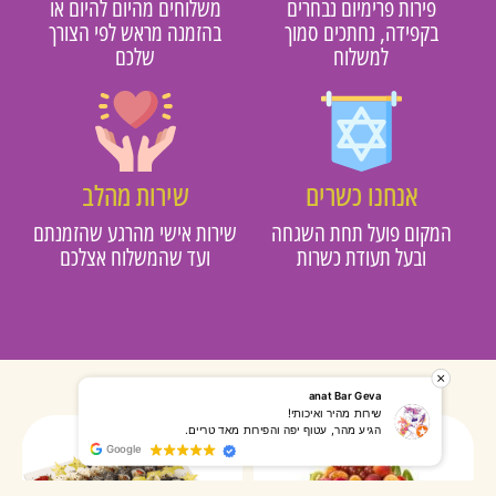
פירות פרימיום נבחרים
משלוחים מהיום להיום או
בקפידה, נחתכים סמוך
בהזמנה מראש לפי הצורך
למשלוח
שלכם
אנחנו כשרים
שירות מהלב
מקום פועל תחת השגחה
שירות אישי מהרגע שהזמנתם
ובעל תעודת כשרות
ועד שהמשלוח אצלכם
רותי אליאס
מאירה אר
המשלוח הגיע מהר, השליח היה אדיב, התקשר לפני שהגיע
שרות מעו
Google