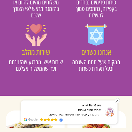
פירות פרימיום נבחרים
משלוחים מהיום להיום או
בקפידה, נחתכים סמוך
בהזמנה מראש לפי הצורך
למשלוח
שלכם
אנחנו כשרים
שירות מהלב
מקום פועל תחת השגחה
שירות אישי מהרגע שהזמנתם
ובעל תעודת כשרות
ועד שהמשלוח אצלכם
רותי אליאס
מאירה אר
המשלוח הגיע מהר, השליח היה אדיב, התקשר לפני שהגיע
שרות מעו
Google