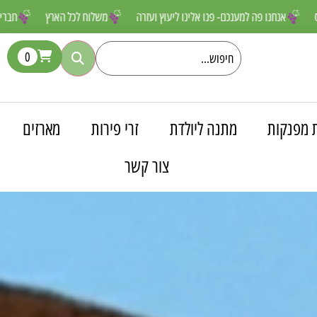
ם שאסור לפספס
אנחנו פה למענכם- פנו אלינו ליעוץ ועזרה
משלוח לכל הא
0
 מפנקות
מתנה ליולדת
זרי פירות
מארזים
צור קשר