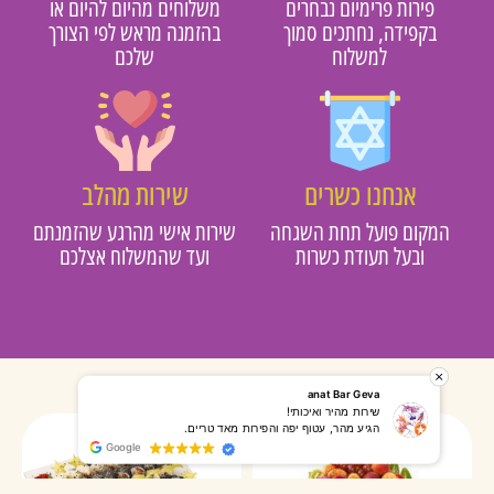
פירות פרימיום נבחרים
משלוחים מהיום להיום או
בקפידה, נחתכים סמוך
בהזמנה מראש לפי הצורך
למשלוח
שלכם
אנחנו כשרים
שירות מהלב
מקום פועל תחת השגחה
שירות אישי מהרגע שהזמנתם
ובעל תעודת כשרות
ועד שהמשלוח אצלכם
רותי אליאס
מאירה אר
המשלוח הגיע מהר, השליח היה אדיב, התקשר לפני שהגיע
שרות מעו
Google