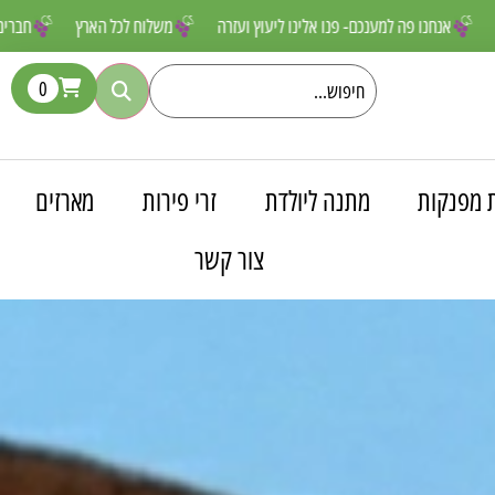
 שאסור לפספס
אנחנו פה למענכם- פנו אלינו ליעוץ ועזרה
משלוח לכל הא
0
 מפנקות
מתנה ליולדת
זרי פירות
מארזים
צור קשר