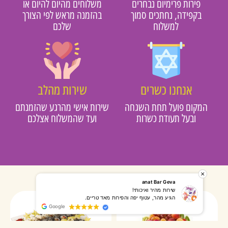
פירות פרימיום נבחרים
משלוחים מהיום להיום או
בקפידה, נחתכים סמוך
בהזמנה מראש לפי הצורך
למשלוח
שלכם
אנחנו כשרים
שירות מהלב
מקום פועל תחת השגחה
שירות אישי מהרגע שהזמנתם
ובעל תעודת כשרות
ועד שהמשלוח אצלכם
רותי אליאס
מאירה אר
המשלוח הגיע מהר, השליח היה אדיב, התקשר לפני שהגיע
שרות מעו
Google